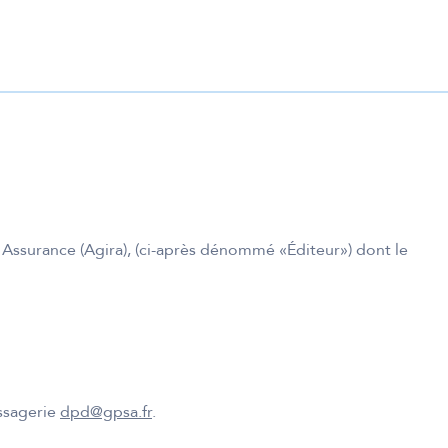
n Assurance (Agira), (ci-après dénommé «Éditeur») dont le
essagerie
dpd@gpsa.fr
.