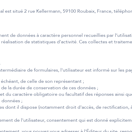
ial est situé 2 rue Kellermann, 59100 Roubaix, France, téléphon
tement de données à caractère personnel recueillies par l’utilis
 réalisation de statistiques d'activité. Ces collectes et trai
s
termédiaire de formulaires, l'utilisateur est informé sur les pa
s échéant, de celle de son représentant ;
ue de la durée de conservation de ces données ;
t du caractère obligatoire ou facultatif des réponses ainsi 
s données ;
es dont il dispose (notamment droit d'accès, de rectification, 
ment de l'utilisateur, consentement qui est donné explicitemen
sentement, vous pouvez vous adresser à l'Éditeur du site, res